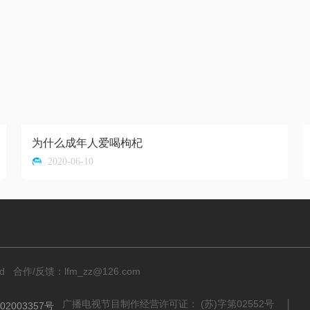
为什么成年人爱喝枸杞
2020-06-10
rved 合作/反馈：
lfm_zz@126.com
广播电视节目制作经营许可证： (苏)字第02552号
02003357号