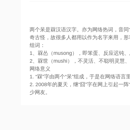
两个呆是槑汉语汉字。亦为网络热词，音同“梅
奇古怪，故很多人都用以作为名字来用，形
组词：
1、槑怂（musong），即笨蛋、反应迟钝
2、槑世（mushi），不灵活、不聪明灵
网络意义
1. “槑”字由两个“呆”组成，于是在网络
2. 2008年的夏天，继“囧”字在网上引起
少网友。