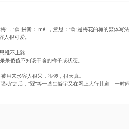
”，“槑”拼音： méi ，意思：“槑”是梅花的梅的繁体写
容人很可爱。
、思维不上路。
慧、呆呆傻傻不知该干啥的样子或状态。
语言里被用来形容人很呆，很傻，很天真。
一阵“骚动”之后，“槑”等一些生僻字又在网上大行其道，一时间